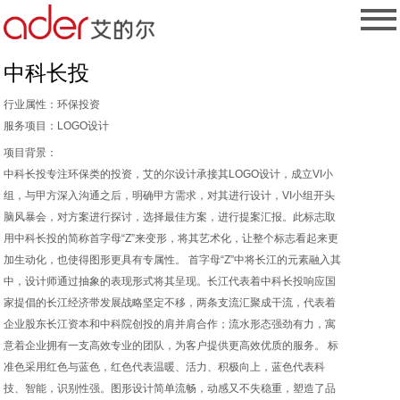
中科长投
行业属性：
环保投资
服务项目：
LOGO设计
项目背景：
中科长投专注环保类的投资，艾的尔设计承接其LOGO设计，成立VI小
组，与甲方深入沟通之后，明确甲方需求，对其进行设计，VI小组开头
脑风暴会，对方案进行探讨，选择最佳方案，进行提案汇报。此标志取
用中科长投的简称首字母“Z”来变形，将其艺术化，让整个标志看起来更
加生动化，也使得图形更具有专属性。 首字母“Z”中将长江的元素融入其
中，设计师通过抽象的表现形式将其呈现。长江代表着中科长投响应国
家提倡的长江经济带发展战略坚定不移，两条支流汇聚成干流，代表着
企业股东长江资本和中科院创投的肩并肩合作；流水形态强劲有力，寓
意着企业拥有一支高效专业的团队，为客户提供更高效优质的服务。 标
准色采用红色与蓝色，红色代表温暖、活力、积极向上，蓝色代表科
技、智能，识别性强。图形设计简单流畅，动感又不失稳重，塑造了品