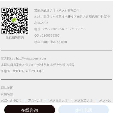
艾的尔品牌设计（武汉）有限公司
地址：武汉市
东湖新技术开发区光谷大道
现代
光谷
世贸中
心I栋2006
电话：027-88328856 13971306710
QQ：2868399365
微信扫码咨询
邮箱：adersj@163.com
官方网站：http://www.adersj.com
本网站所有案例均归艾的尔设计所有 未经允许禁止转载
备案号：
鄂ICP备14002931号-1
网站地图
友情链接
武汉vi设计公司
|
东莞vi设计
|
武汉画册设计
|
武汉标志设计
|
武汉vi设
计
|
包装盒设计
在线咨询
拨打电话